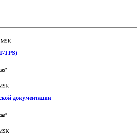
00 MSK
T-TPS)
кая"
0 MSK
ской документации
кая"
0 MSK