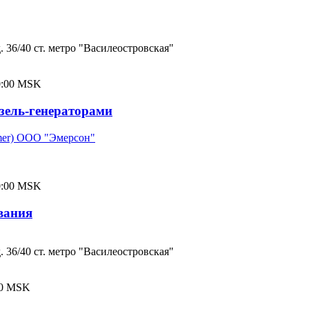
. 36/40 ст. метро "Василеостровская"
00:00 MSK
зель-генераторами
mer) ООО "Эмерсон"
00:00 MSK
вания
. 36/40 ст. метро "Василеостровская"
:00 MSK