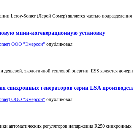
и Leroy-Somer (Лерой Сомер) является частью подразделения Eme
т новую мини-когенерационную установку
Somer) ООО "Эмерсон"
опубликовал
ии дешевой, экологичной тепловой энергии. ESS является доче
я синхронных генераторов серии LSA производств
Somer) ООО "Эмерсон"
опубликовал
тики автоматических регуляторов напяржения R250 синхронных 