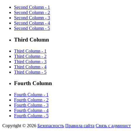
Second Column - 1
Second Column - 2
Second Column - 3
Second Column - 4
Second Column - 5
Third Column
Third Column - 1
Third Column - 2
Third Column - 3
Third Column - 4
Third Column - 5
Fourth Column
Fourth Column - 1
Fourth Column - 2
Fourth Column - 3
Fourth Column - 4
Fourth Column - 5
Copyright © 2026
Безопасность
Правила сайта
Связь с админис