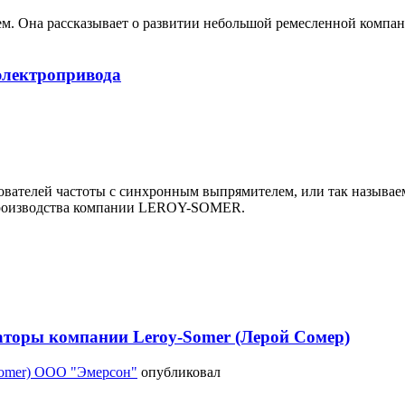
м. Она рассказывает о развитии небольшой ремесленной компан
 электропривода
ователей частоты с синхронным выпрямителем, или так называем
роизводства компании LEROY-SOMER.
аторы компании Leroy-Somer (Лерой Сомер)
Somer) ООО "Эмерсон"
опубликовал