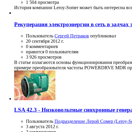
1 504 просмотра
История компании Leroy-Somer может быть интересна все
Рекуперация электроэнергии в сеть в задчах
Пользователь
Сергей Петраков
опубликовал
20 сентября 2012 г.
0 комментариев
нравится 0 пользователям
3 926 просмотров
В статье излагаются основы функционирования преобраз
примере преобразователя частоты POWERDRVE MDR п
LSA 42.3 - Низковольтные синхронные генер
Пользователь
Подразделение Лерой Сомер (Leroy-
3 августа 2012 г.
2 комментария