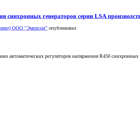
я синхронных генераторов серии LSA производств
Somer) ООО "Эмерсон"
опубликовал
тики автоматических регуляторов напяржения R450 синхронных 