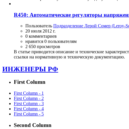
R450: Автоматические регуляторы напряжени
Пользователь
Подразделение Лерой Сомер (Leroy-
20 июля 2012 г.
0 комментариев
нравится 0 пользователям
2 650 просмотров
В статье приводится описание и технические характерис
ссылки на нормативную и техническую документацию.
ИНЖЕНЕРЫ РФ
First Column
First Column - 1
First Column - 2
First Column - 3
First Column - 4
First Column - 5
Second Column