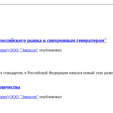
 российского рынка к синхронным генераторам"
Somer) ООО "Эмерсон"
опубликовал
ых стандартов, в Российской Федерации начался новый этап раз
овечества
Somer) ООО "Эмерсон"
опубликовал