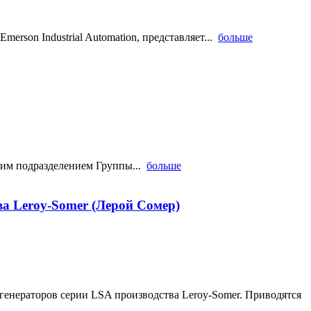
rson Industrial Automation, представляет...
больше
рним подразделением Группы...
больше
а Leroy-Somer (Лерой Сомер)
генераторов серии LSA производства Leroy-Somer. Приводятся