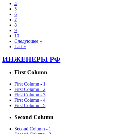
4
5
6
7
8
9
10
Следующее »
Last »
ИНЖЕНЕРЫ РФ
First Column
First Column - 1
First Column - 2
First Column - 3
First Column - 4
First Column - 5
Second Column
Second Column - 1