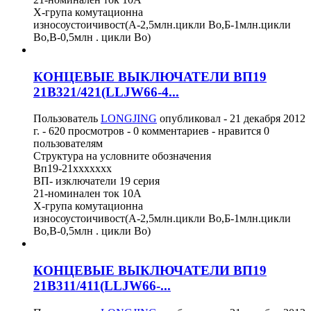
Х-група комутационна
износоустоичивост(А-2,5млн.цикли Во,Б-1млн.цикли
Во,В-0,5млн . цикли Во)
КОНЦЕВЫЕ ВЫКЛЮЧАТЕЛИ ВП19
21B321/421(LLJW66-4...
Пользователь
LONGJING
опубликовал -
21 декабря 2012
г.
- 620 просмотров - 0 комментариев - нравится 0
пользователям
Структура на условните обозначения
Вп19-21ххххххх
ВП- изключатели 19 серия
21-номинален ток 10А
Х-група комутационна
износоустоичивост(А-2,5млн.цикли Во,Б-1млн.цикли
Во,В-0,5млн . цикли Во)
КОНЦЕВЫЕ ВЫКЛЮЧАТЕЛИ ВП19
21В311/411(LLJW66-...