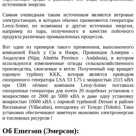
источников энергии.
Самым очевидным таким источником являются ветровые
электростанции, в которых обычно применяются генераторы
Leroy-Somer, но возможны и другие источники энергии,
например из пара, полученного в качестве побочного
продукта различных промышленных процессов.
Вот один из примеров такого применения, выполненного
компанией Pasch y Cia в Нияре, Провинция Алмерия -
Андалузия (Nijar, Alméria Province - Andalusia), в котором
используются измельченные отходы сельскохозяйственного
производства, сжигаемые в котле. Полученный пар вращает
паровую турбину KKK, которая является приводом
синхронного генератора LSA 53 L75 с мощностью 2115 кВА
при 1500 об/мин: компания Leroy-Somer поставила
синхронные генераторы для почти 20 подобных установок с
мощностями от 2000 до 5000 кВА и даже одну установку
мощностью 10000 кВА с паровой турбиной Dresser в районе
Виллаканас (Villacañas), неподалеку от Толедо (Toledo). Таки
установки обеспечивают заметную экономию электроэнергии
и топливных ресурсов !
Об Emerson (Эмерсон):