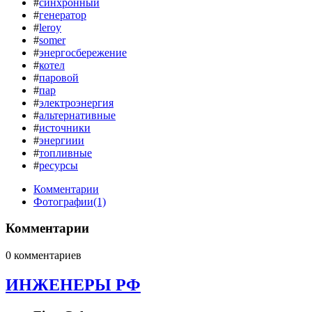
#
синхронный
#
генератор
#
leroy
#
somer
#
энергосбережение
#
котел
#
паровой
#
пар
#
электроэнергия
#
альтернативные
#
источники
#
энергиии
#
топливные
#
ресурсы
Комментарии
Фотографии
(1)
Комментарии
0 комментариев
ИНЖЕНЕРЫ РФ