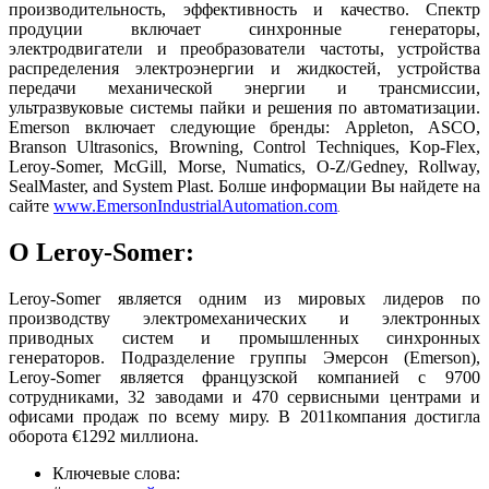
производительность, эффективность и качество. Спектр
продуции включает синхронные генераторы,
электродвигатели и преобразователи частоты, устройства
распределения электроэнергии и жидкостей, устройства
передачи механической энергии и трансмиссии,
ультразвуковые системы пайки и решения по автоматизации.
Emerson включает следующие бренды: Appleton, ASCO,
Branson Ultrasonics, Browning, Control Techniques, Kop-Flex,
Leroy-Somer, McGill, Morse, Numatics, O-Z/Gedney, Rollway,
SealMaster, and System Plast. Болше информации Вы найдете на
сайте
www.EmersonIndustrialAutomation.com
.
О Leroy-Somer:
Leroy-Somer является одним из мировых лидеров по
производству электромеханических и электронных
приводных систем и промышленных синхронных
генераторов. Подразделение группы Эмерсон (Emerson),
Leroy-Somer является французской компанией с 9700
сотрудниками, 32 заводами и 470 сервисными центрами и
офисами продаж по всему миру. В 2011компания достигла
оборота €1292 миллиона.
Ключевые слова: